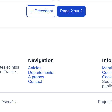
← Précédent
Page 2 sur 2
Navigation
Inf
es et infos
Articles
Menti
de France.
Départements
Confi
À propos
Cook
Contact
Sourc
publi
 réservés.
Projet i