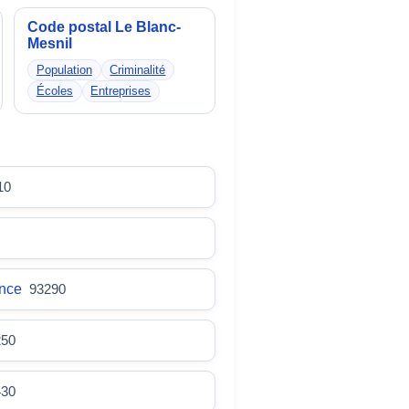
Code postal Le Blanc-
Mesnil
Population
Criminalité
Écoles
Entreprises
10
rance
93290
250
430