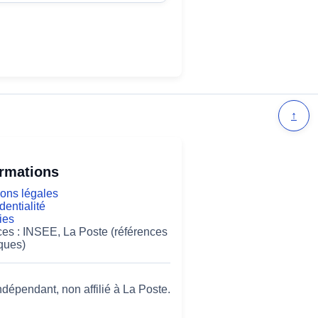
↑
ormations
ons légales
dentialité
ies
es : INSEE, La Poste (références
ques)
ndépendant, non affilié à La Poste.