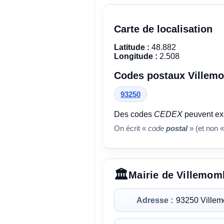
Carte de localisation
Latitude :
48.882
Longitude :
2.508
Codes postaux Villem
93250
Des codes
CEDEX
peuvent exi
On écrit «
code
postal
» (et non «
Mairie de Villemom
Adresse :
93250 Ville