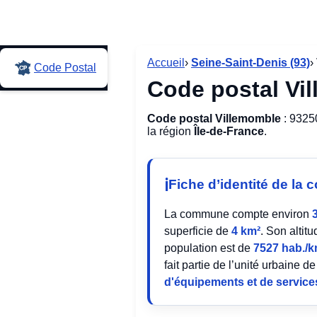
Accueil
›
Seine-Saint-Denis (93)
›
Code Postal
Code postal Vi
Code postal Villemomble
: 9325
la région
Île-de-France
.
Fiche d’identité de l
La commune compte environ
superficie de
4 km²
. Son alti
population est de
7527 hab./k
fait partie de l’unité urbaine d
d'équipements et de service