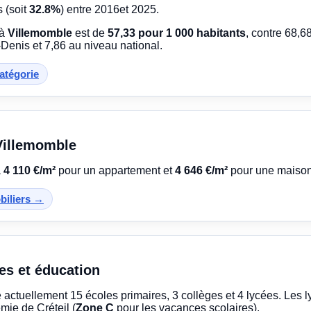
s (soit
32.8%
) entre 2016et 2025.
 à
Villemomble
est de
57,33 pour 1 000 habitants
, contre 68,
Denis et 7,86 au niveau national.
catégorie
 Villemomble
à
4 110 €/m²
pour un appartement et
4 646 €/m²
pour une maison
obiliers →
es et éducation
actuellement 15 écoles primaires, 3 collèges et 4 lycées. Les l
mie de Créteil (
Zone C
pour les vacances scolaires).