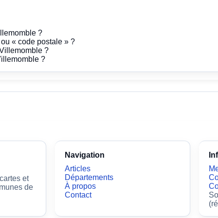
illemomble ?
» ou « code postale » ?
 Villemomble ?
Villemomble ?
Navigation
In
Articles
Me
Départements
Co
artes et
À propos
Co
ommunes de
Contact
So
(r