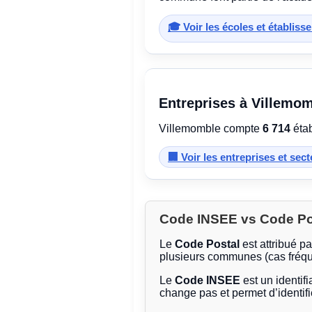
🎓 Voir les écoles et établis
Entreprises à Villemo
Villemomble compte
6 714
étab
🏢 Voir les entreprises et sec
Code INSEE vs Code Post
Le
Code Postal
est attribué p
plusieurs communes (cas fréqu
Le
Code INSEE
est un identifi
change pas et permet d’identif