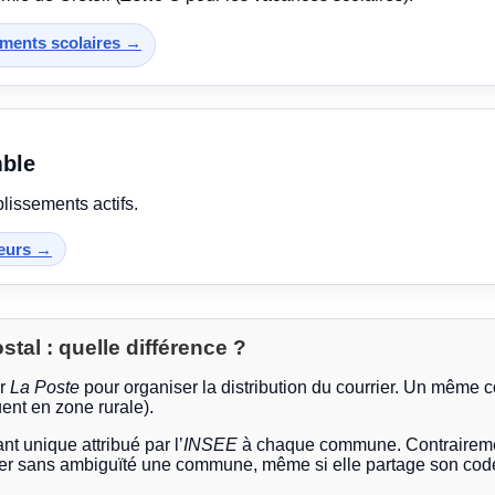
sements scolaires →
mble
lissements actifs.
teurs →
al : quelle différence ?
ar
La Poste
pour organiser la distribution du courrier. Un même 
ent en zone rurale).
ant unique attribué par l’
INSEE
à chaque commune. Contrairemen
ier sans ambiguïté une commune, même si elle partage son code