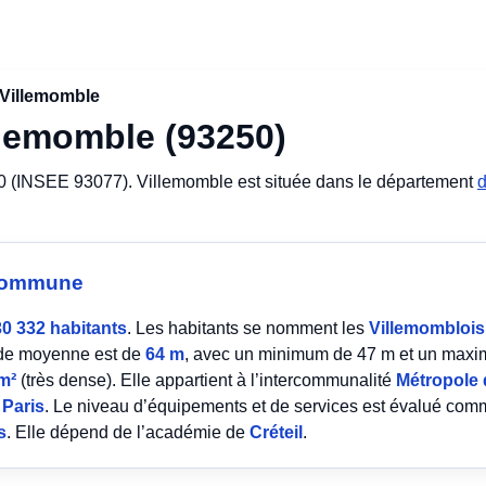
Villemomble
llemomble (93250)
0 (INSEE 93077). Villemomble est située dans le département
d
a commune
30 332 habitants
. Les habitants se nomment les
Villemomblois
tude moyenne est de
64 m
, avec un minimum de 47 m et un maxi
m²
(très dense). Elle appartient à l’intercommunalité
Métropole 
e
Paris
. Le niveau d’équipements et de services est évalué co
s
. Elle dépend de l’académie de
Créteil
.