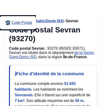
Accueil
›
Seine-Saint-Denis (93)
›
Sevran
Code Postal
Code postal Sevran
(93270)
Code postal Sevran
: 93270 (INSEE 93071).
Sevran est située dans le département
de la Seine-
Saint-Denis (93)
, dans la région
Île-de-France
.
Fiche d’identité de la commune
La commune compte environ
51 845
habitants
. Les habitants se nomment les
Sevranais
. Elle s’étend sur une superficie de
7 km²
. Son altitude moyenne est de
56 m
,