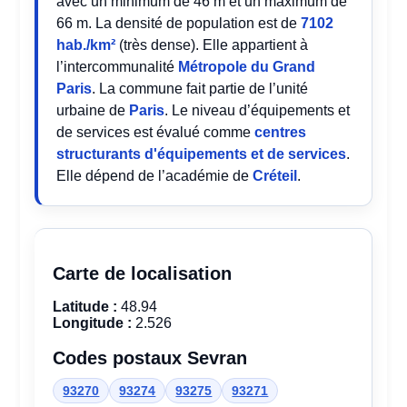
avec un minimum de 46 m et un maximum de
66 m. La densité de population est de
7102
hab./km²
(très dense). Elle appartient à
l’intercommunalité
Métropole du Grand
Paris
. La commune fait partie de l’unité
urbaine de
Paris
. Le niveau d’équipements et
de services est évalué comme
centres
structurants d'équipements et de services
.
Elle dépend de l’académie de
Créteil
.
Carte de localisation
Latitude :
48.94
Longitude :
2.526
Codes postaux Sevran
93270
93274
93275
93271