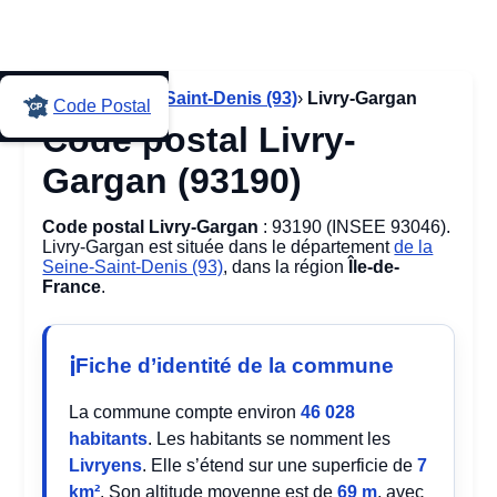
Accueil
›
Seine-Saint-Denis (93)
›
Livry-Gargan
Code Postal
Code postal Livry-
Gargan (93190)
Code postal Livry-Gargan
: 93190 (INSEE 93046).
Livry-Gargan est située dans le département
de la
Seine-Saint-Denis (93)
, dans la région
Île-de-
France
.
Fiche d’identité de la commune
La commune compte environ
46 028
habitants
. Les habitants se nomment les
Livryens
. Elle s’étend sur une superficie de
7
km²
. Son altitude moyenne est de
69 m
, avec