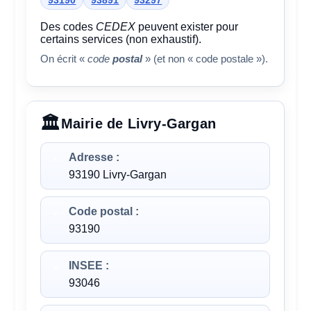
93190
93891
93297
Des codes
CEDEX
peuvent exister pour
certains services (non exhaustif).
On écrit «
code
postal
» (et non « code postale »).
Mairie de Livry-Gargan
Adresse :
93190 Livry-Gargan
Code postal :
93190
INSEE :
93046