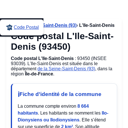
Accueil
›
Seine-Saint-Denis (93)
›
L'Ile-Saint-Denis
Code Postal
Code postal L'Ile-Saint-
Denis (93450)
Code postal L'Ile-Saint-Denis
: 93450 (INSEE
93039). L'Ile-Saint-Denis est située dans le
département
de la Seine-Saint-Denis (93)
, dans la
région
Île-de-France
.
Fiche d’identité de la commune
La commune compte environ
8 664
habitants
. Les habitants se nomment les
Ilo-
Dionysiens ou Ilodionysiens
. Elle s’étend
sur une superficie de
2 km²
. Son altitude