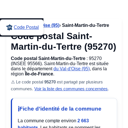
Accueil
›
Val-d'Oise (95)
›
Saint-Martin-du-Tertre
Code Postal
Code postal Saint-
Martin-du-Tertre (95270)
Code postal Saint-Martin-du-Tertre
: 95270
(INSEE 95566). Saint-Martin-du-Tertre est située
dans le département
du Val-d'Oise (95)
, dans la
région
Île-de-France
.
⚠️ Le code postal
95270
est partagé par plusieurs
communes.
Voir la liste des communes concernées
.
Fiche d’identité de la commune
La commune compte environ
2 663
habitants
. Les habitants se nomment les