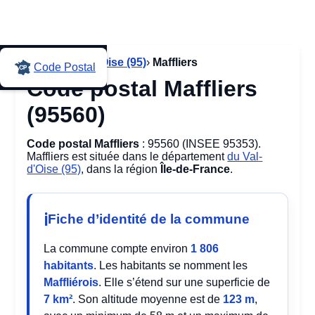
Accueil
›
Val-d'Oise (95)
›
Maffliers
Code Postal
Code postal Maffliers
(95560)
Code postal Maffliers
: 95560 (INSEE 95353).
Maffliers est située dans le département
du Val-
d'Oise (95)
, dans la région
Île-de-France
.
Fiche d’identité de la commune
La commune compte environ
1 806
habitants
. Les habitants se nomment les
Maffliérois
. Elle s’étend sur une superficie de
7 km²
. Son altitude moyenne est de
123 m
,