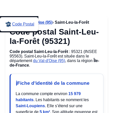
Accueil
›
Val-d'Oise (95)
›
Saint-Leu-la-Forêt
Code Postal
Code postal Saint-Leu-
la-Forêt (95321)
Code postal Saint-Leu-la-Forêt
: 95321 (INSEE
95563). Saint-Leu-la-Forêt est située dans le
département
du Val-d'Oise (95)
, dans la région
Île-
de-France
.
Fiche d’identité de la commune
La commune compte environ
15 979
habitants
. Les habitants se nomment les
Saint-Loupiens
. Elle s’étend sur une
superficie de
5 km²
. Son altitude moyenne est