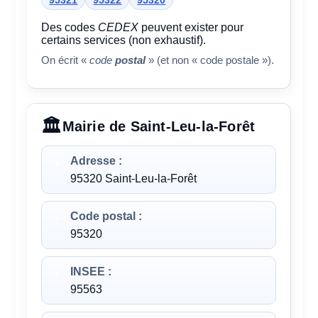
95321
95322
95320
Des codes
CEDEX
peuvent exister pour
certains services (non exhaustif).
On écrit «
code
postal
» (et non « code postale »).
Mairie de Saint-Leu-la-Forêt
Adresse :
95320 Saint-Leu-la-Forêt
Code postal :
95320
INSEE :
95563