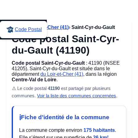
Accueil
›
Loir-et-Cher (41)
›
Saint-Cyr-du-Gault
Code Postal
Code postal Saint-Cyr-
du-Gault (41190)
Code postal Saint-Cyr-du-Gault
: 41190 (INSEE
41205). Saint-Cyr-du-Gault est située dans le
département
du Loir-et-Cher (41)
, dans la région
Centre-Val de Loire
.
⚠️ Le code postal
41190
est partagé par plusieurs
communes.
Voir la liste des communes concernées
.
Fiche d’identité de la commune
La commune compte environ
175 habitants
.
Elle s’étend sur une superficie de
26 km²
.