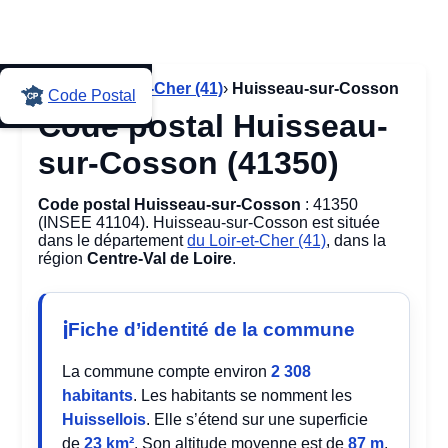
Accueil
›
Loir-et-Cher (41)
›
Huisseau-sur-Cosson
Code Postal
Code postal Huisseau-
sur-Cosson (41350)
Code postal Huisseau-sur-Cosson
: 41350
(INSEE 41104). Huisseau-sur-Cosson est située
dans le département
du Loir-et-Cher (41)
, dans la
région
Centre-Val de Loire
.
Fiche d’identité de la commune
La commune compte environ
2 308
habitants
. Les habitants se nomment les
Huissellois
. Elle s’étend sur une superficie
de
23 km²
. Son altitude moyenne est de
87 m
,