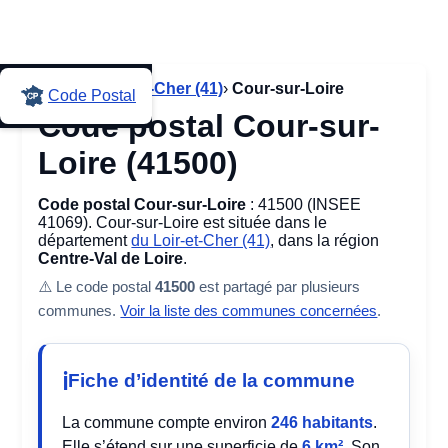
Accueil
›
Loir-et-Cher (41)
›
Cour-sur-Loire
Code Postal
Code postal Cour-sur-
Loire (41500)
Code postal Cour-sur-Loire
: 41500 (INSEE
41069). Cour-sur-Loire est située dans le
département
du Loir-et-Cher (41)
, dans la région
Centre-Val de Loire
.
⚠️ Le code postal
41500
est partagé par plusieurs
communes.
Voir la liste des communes concernées
.
Fiche d’identité de la commune
La commune compte environ
246 habitants
.
Elle s’étend sur une superficie de
6 km²
. Son