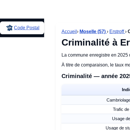
Code Postal
Accueil
›
Moselle (57)
›
Erstroff
›
C
Criminalité à Er
La commune enregistre en 2025 u
À titre de comparaison, le taux 
Criminalité — année 202
Indi
Cambriolage
Trafic de
Usage de 
Usage de stu