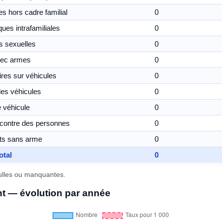
s hors cadre familial
0
ues intrafamiliales
0
s sexuelles
0
vec armes
0
res sur véhicules
0
les véhicules
0
 véhicule
0
 contre des personnes
0
nts sans arme
0
otal
0
nulles ou manquantes.
t — évolution par année