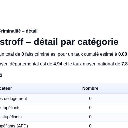
riminalité – détail
stroff – détail par catégorie
n total de
0
faits criminèles, pour un taux cumulé estimé à
0,00
moyen départemental est de
4,94
et le taux moyen national de
7,
5
cateur
Nombre
s de logement
0
 stupéfiants
0
stupéfiants
0
péfiants (AFD)
0