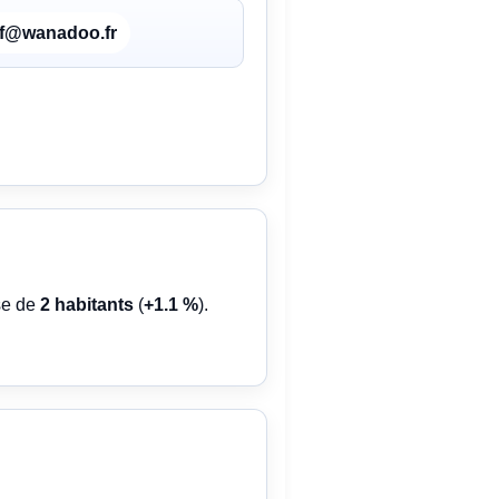
off@wanadoo.fr
sse de
2 habitants
(
+1.1 %
).