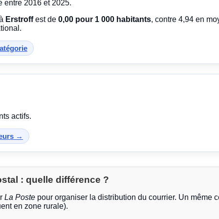
e entre 2016 et 2025.
 à
Erstroff
est de
0,00 pour 1 000 habitants
, contre 4,94 en m
tional.
catégorie
ts actifs.
teurs →
al : quelle différence ?
ar
La Poste
pour organiser la distribution du courrier. Un même 
ent en zone rurale).