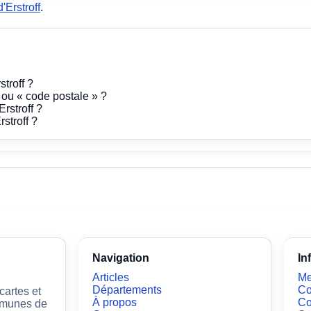
'Erstroff
.
stroff ?
» ou « code postale » ?
rstroff ?
stroff ?
Navigation
In
Articles
Me
Départements
Co
artes et
À propos
Co
ommunes de