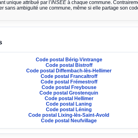
ant unique attribué par l’
INSEE
à chaque commune. Contrairemen
ier sans ambiguïté une commune, même si elle partage son code
s
Code postal Bérig-Vintrange
Code postal Bistroff
Code postal Diffembach-lès-Hellimer
Code postal Francaltroff
Code postal Frémestroff
Code postal Freybouse
Code postal Grostenquin
Code postal Hellimer
Code postal Laning
Code postal Léning
Code postal Lixing-lès-Saint-Avold
Code postal Neufvillage