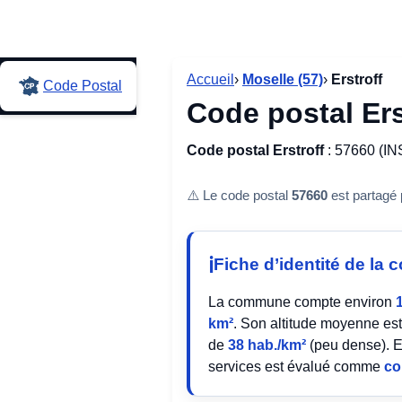
Accueil
›
Moselle (57)
›
Erstroff
Code Postal
Code postal Ers
Code postal Erstroff
: 57660 (IN
⚠️ Le code postal
57660
est partagé
Fiche d’identité de l
La commune compte environ
km²
. Son altitude moyenne es
de
38 hab./km²
(peu dense). E
services est évalué comme
co