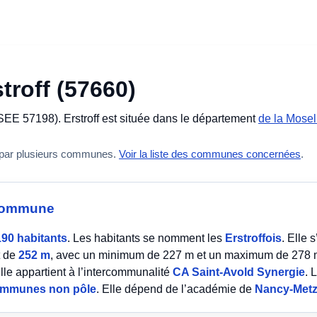
troff (57660)
SEE 57198). Erstroff est située dans le département
de la Mosel
 par plusieurs communes.
Voir la liste des communes concernées
.
a commune
190 habitants
. Les habitants se nomment les
Erstroffois
. Elle 
t de
252 m
, avec un minimum de 227 m et un maximum de 278 m.
lle appartient à l’intercommunalité
CA Saint-Avold Synergie
. 
mmunes non pôle
. Elle dépend de l’académie de
Nancy-Met