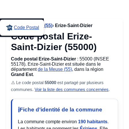
Accueil
›
Meuse (55)
›
Erize-Saint-Dizier
Code Postal
Code postal Erize-
Saint-Dizier (55000)
Code postal Erize-Saint-Dizier
: 55000 (INSEE
55178). Erize-Saint-Dizier est située dans le
département
de la Meuse (55)
, dans la région
Grand Est
.
⚠️ Le code postal
55000
est partagé par plusieurs
communes.
Voir la liste des communes concernées
.
Fiche d’identité de la commune
La commune compte environ
190 habitants
.
Les habitants se nomment les
Ériziens
. Elle