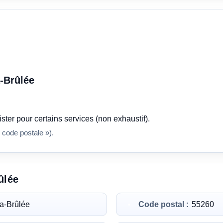
-Brûlée
ster pour certains services (non exhaustif).
 code postale »).
ûlée
la-Brûlée
Code postal :
55260