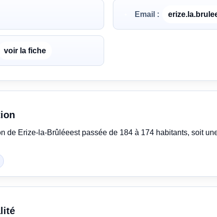
Email :
erize.la.brul
voir la fiche
tion
on de Erize-la-Brûléeest passée de 184 à 174 habitants, soit u
lité