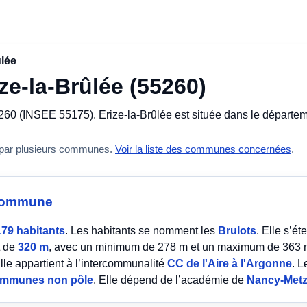
ûlée
ze-la-Brûlée (55260)
260 (INSEE 55175). Erize-la-Brûlée est située dans le départe
 par plusieurs communes.
Voir la liste des communes concernées
.
a commune
179 habitants
. Les habitants se nomment les
Brulots
. Elle s’é
t de
320 m
, avec un minimum de 278 m et un maximum de 363 m.
lle appartient à l’intercommunalité
CC de l'Aire à l'Argonne
. L
mmunes non pôle
. Elle dépend de l’académie de
Nancy-Met