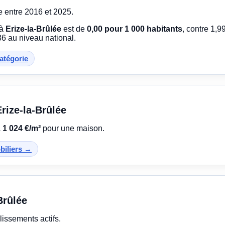
e entre 2016 et 2025.
 à
Erize-la-Brûlée
est de
0,00 pour 1 000 habitants
, contre 1,
6 au niveau national.
catégorie
Erize-la-Brûlée
à
1 024 €/m²
pour une maison.
obiliers →
Brûlée
lissements actifs.