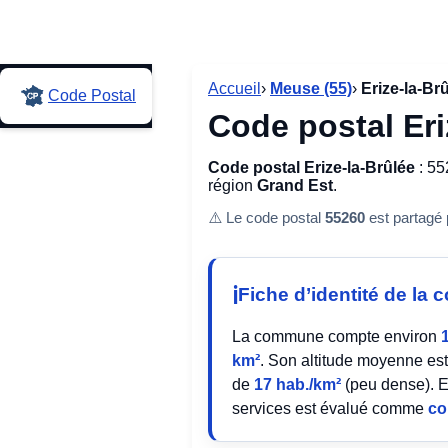
Accueil
›
Meuse (55)
›
Erize-la-Br
Code Postal
Code postal Eri
Code postal Erize-la-Brûlée
: 55
région
Grand Est
.
⚠️ Le code postal
55260
est partagé
Fiche d’identité de l
La commune compte environ
km²
. Son altitude moyenne es
de
17 hab./km²
(peu dense). E
services est évalué comme
co