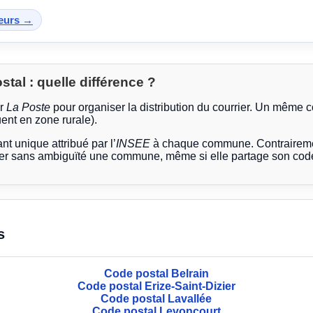
teurs →
al : quelle différence ?
ar
La Poste
pour organiser la distribution du courrier. Un même 
ent en zone rurale).
ant unique attribué par l’
INSEE
à chaque commune. Contrairemen
ier sans ambiguïté une commune, même si elle partage son code
s
Code postal Belrain
Code postal Erize-Saint-Dizier
Code postal Lavallée
Code postal Levoncourt