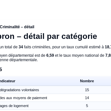
Criminalité – détail
pron – détail par catégorie
n total de
34
faits criminèles, pour un taux cumulé estimé à
18,
moyen départemental est de
6,59
et le taux moyen national de
7,
yenne départementale.
5
ndicateur
Nombre
 dégradations volontaires
15
udes aux moyens de paiement
14
ages de logement
5