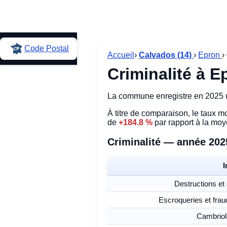
Code Postal
Accueil
›
Calvados (14)
›
Epron
›
Criminalité à E
La commune enregistre en 2025 u
À titre de comparaison, le taux 
de
+184.8 %
par rapport à la mo
Criminalité — année 202
I
Destructions et
Escroqueries et fra
Cambriol