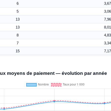
6
3,67
5
3,06
13
7,96
13
8,01
8
4,83
7
3,34
15
7,17
aux moyens de paiement — évolution par année