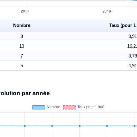
Nombre
Taux (pour 1 
8
9,91
13
16,2
7
8,78
5
4,91
volution par année