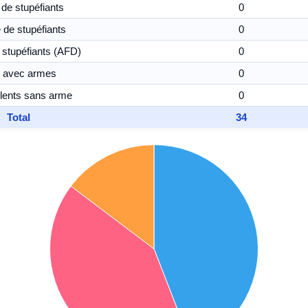
 de stupéfiants
0
de stupéfiants
0
stupéfiants (AFD)
0
s avec armes
0
olents sans arme
0
Total
34