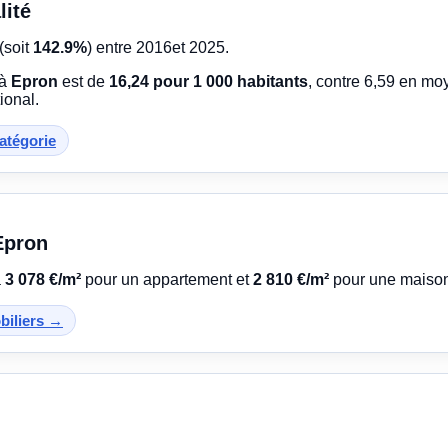
lité
(soit
142.9%
) entre 2016et 2025.
 à
Epron
est de
16,24 pour 1 000 habitants
, contre 6,59 en m
ional.
catégorie
 Epron
à
3 078 €/m²
pour un appartement et
2 810 €/m²
pour une maiso
obiliers →