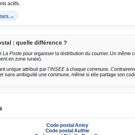
ts actifs.
teurs →
al : quelle différence ?
ar
La Poste
pour organiser la distribution du courrier. Un même 
ent en zone rurale).
ant unique attribué par l’
INSEE
à chaque commune. Contrairemen
ier sans ambiguïté une commune, même si elle partage son code
s
Code postal Anisy
Code postal Authie