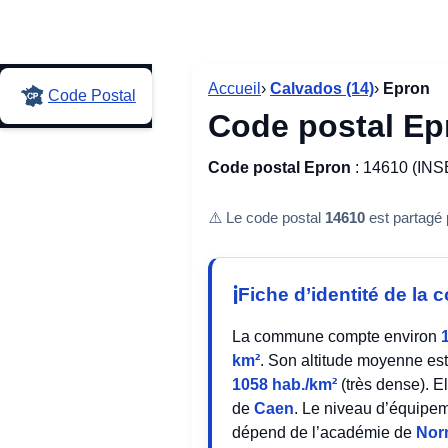
Accueil
›
Calvados (14)
›
Epron
Code Postal
Code postal Ep
Code postal Epron
: 14610 (INS
⚠️ Le code postal
14610
est partagé
Fiche d’identité de l
La commune compte environ
km²
. Son altitude moyenne es
1058 hab./km²
(très dense). E
de
Caen
. Le niveau d’équipe
dépend de l’académie de
Nor