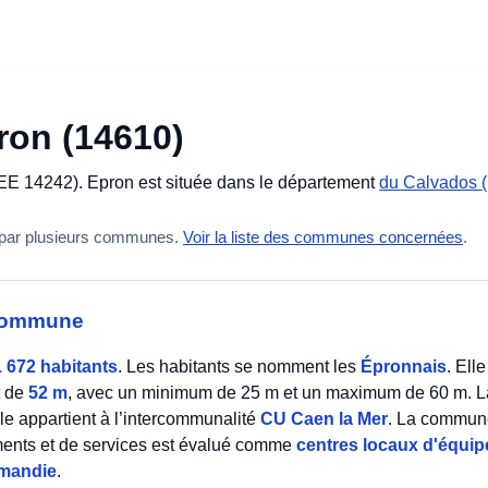
ron (14610)
EE 14242). Epron est située dans le département
du Calvados (
 par plusieurs communes.
Voir la liste des communes concernées
.
a commune
1 672 habitants
. Les habitants se nomment les
Épronnais
. Ell
t de
52 m
, avec un minimum de 25 m et un maximum de 60 m. La
lle appartient à l’intercommunalité
CU Caen la Mer
. La commune 
ments et de services est évalué comme
centres locaux d'équip
mandie
.