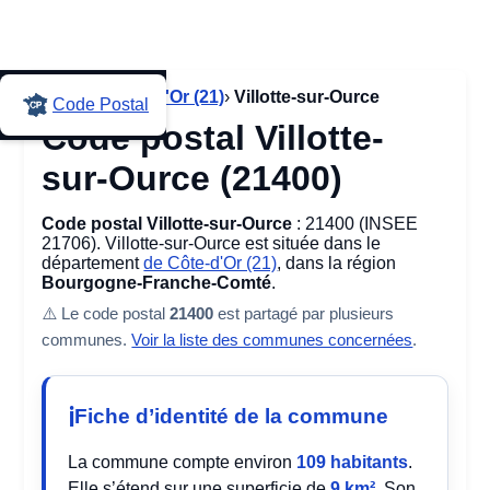
Accueil
›
Côte-d'Or (21)
›
Villotte-sur-Ource
Code Postal
Code postal Villotte-
sur-Ource (21400)
Code postal Villotte-sur-Ource
: 21400 (INSEE
21706). Villotte-sur-Ource est située dans le
département
de Côte-d'Or (21)
, dans la région
Bourgogne-Franche-Comté
.
⚠️ Le code postal
21400
est partagé par plusieurs
communes.
Voir la liste des communes concernées
.
Fiche d’identité de la commune
La commune compte environ
109 habitants
.
Elle s’étend sur une superficie de
9 km²
. Son