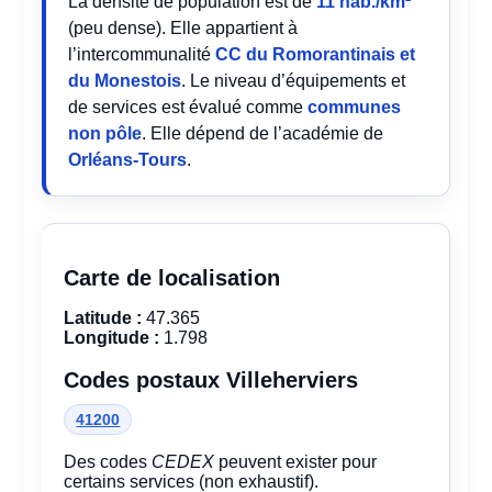
La densité de population est de
11 hab./km²
(peu dense). Elle appartient à
l’intercommunalité
CC du Romorantinais et
du Monestois
. Le niveau d’équipements et
de services est évalué comme
communes
non pôle
. Elle dépend de l’académie de
Orléans-Tours
.
Carte de localisation
Latitude :
47.365
Longitude :
1.798
Codes postaux Villeherviers
41200
Des codes
CEDEX
peuvent exister pour
certains services (non exhaustif).