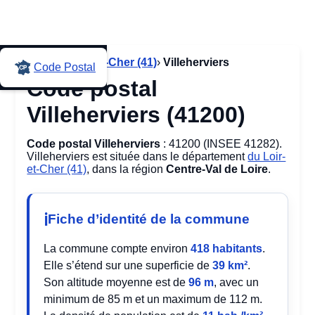
Accueil
›
Loir-et-Cher (41)
›
Villeherviers
Code Postal
Code postal
Villeherviers (41200)
Code postal Villeherviers
: 41200 (INSEE 41282).
Villeherviers est située dans le département
du Loir-
et-Cher (41)
, dans la région
Centre-Val de Loire
.
Fiche d’identité de la commune
La commune compte environ
418 habitants
.
Elle s’étend sur une superficie de
39 km²
.
Son altitude moyenne est de
96 m
, avec un
minimum de 85 m et un maximum de 112 m.