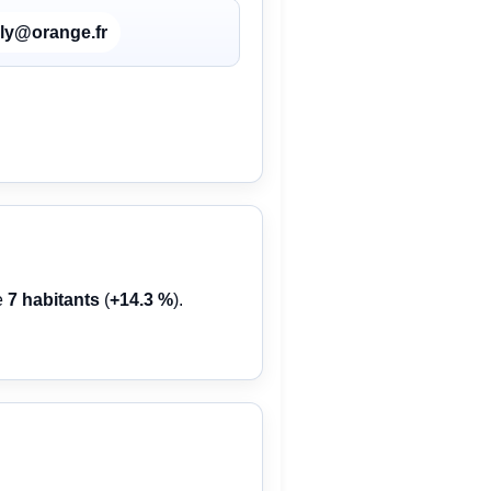
lly@orange.fr
e
7 habitants
(
+14.3 %
).