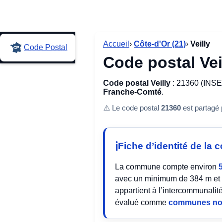
Accueil
›
Côte-d'Or (21)
›
Veilly
Code Postal
Code postal Vei
Code postal Veilly
: 21360 (INSEE
Franche-Comté
.
⚠️ Le code postal
21360
est partagé
Fiche d’identité de l
La commune compte environ
avec un minimum de 384 m et 
appartient à l’intercommunalit
évalué comme
communes no