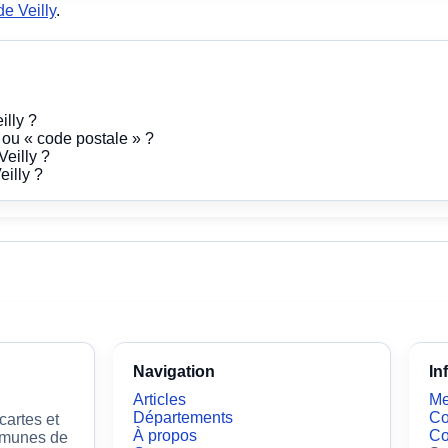
e Veilly
.
illy ?
» ou « code postale » ?
eilly ?
illy ?
Navigation
In
Articles
Me
Départements
Co
artes et
À propos
Co
ommunes de