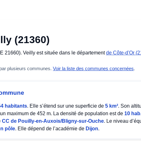
lly (21360)
 21660). Veilly est située dans le département
de Côte-d'Or (2
 par plusieurs communes.
Voir la liste des communes concernées
.
a commune
54 habitants
. Elle s’étend sur une superficie de
5 km²
. Son alt
un maximum de 452 m. La densité de population est de
10 hab
é
CC de Pouilly-en-Auxois/Bligny-sur-Ouche
. Le niveau d’éq
n pôle
. Elle dépend de l’académie de
Dijon
.