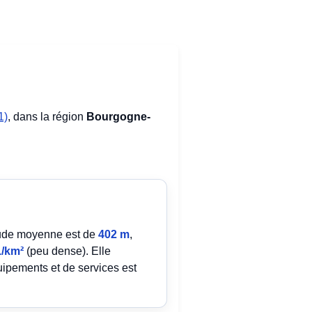
1)
, dans la région
Bourgogne-
itude moyenne est de
402 m
,
./km²
(peu dense). Elle
uipements et de services est