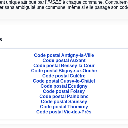
ant unique attribué par l’
INSEE
à chaque commune. Contrairemen
ier sans ambiguïté une commune, même si elle partage son code
s
Code postal Antigny-la-Ville
Code postal Auxant
Code postal Bessey-la-Cour
Code postal Bligny-sur-Ouche
Code postal Culètre
Code postal Cussy-le-Châtel
Code postal Ecutigny
Code postal Foissy
Code postal Painblanc
Code postal Saussey
Code postal Thomirey
Code postal Vic-des-Prés