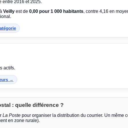
e entre 2016 et 2025.
 à
Veilly
est de
0,00 pour 1 000 habitants
, contre 4,16 en moy
ional.
catégorie
 actifs.
teurs →
al : quelle différence ?
ar
La Poste
pour organiser la distribution du courrier. Un même 
ent en zone rurale).