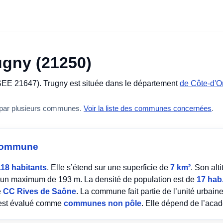
ugny (21250)
SEE 21647). Trugny est située dans le département
de Côte-d'Or
 par plusieurs communes.
Voir la liste des communes concernées
.
a commune
118 habitants
. Elle s’étend sur une superficie de
7 km²
. Son al
un maximum de 193 m. La densité de population est de
17 hab
é
CC Rives de Saône
. La commune fait partie de l’unité urbain
 est évalué comme
communes non pôle
. Elle dépend de l’ac