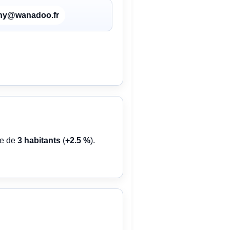
gny@wanadoo.fr
se de
3 habitants
(
+2.5 %
).