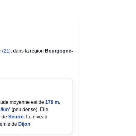
 (21)
, dans la région
Bourgogne-
titude moyenne est de
179 m
,
./km²
(peu dense). Elle
e de
Seurre
. Le niveau
adémie de
Dijon
.