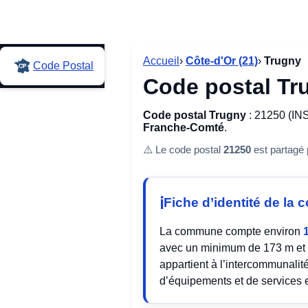
Accueil
›
Côte-d'Or (21)
›
Trugny
Code Postal
Code postal Tr
Code postal Trugny
: 21250 (IN
Franche-Comté
.
⚠️ Le code postal
21250
est partagé
Fiche d’identité de l
La commune compte environ
avec un minimum de 173 m et 
appartient à l’intercommunalit
d’équipements et de services