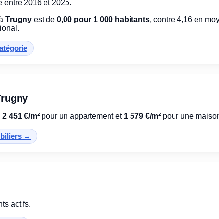
e entre 2016 et 2025.
 à
Trugny
est de
0,00 pour 1 000 habitants
, contre 4,16 en mo
ional.
catégorie
Trugny
à
2 451 €/m²
pour un appartement et
1 579 €/m²
pour une maiso
obiliers →
s actifs.