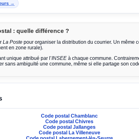
teurs →
al : quelle différence ?
ar
La Poste
pour organiser la distribution du courrier. Un même 
ent en zone rurale).
ant unique attribué par l’
INSEE
à chaque commune. Contrairemen
ier sans ambiguïté une commune, même si elle partage son code
s
Code postal Chamblanc
Code postal Chivres
Code postal Jallanges
Code postal La Villeneuve
Code postal Labergement-lès-Seurre