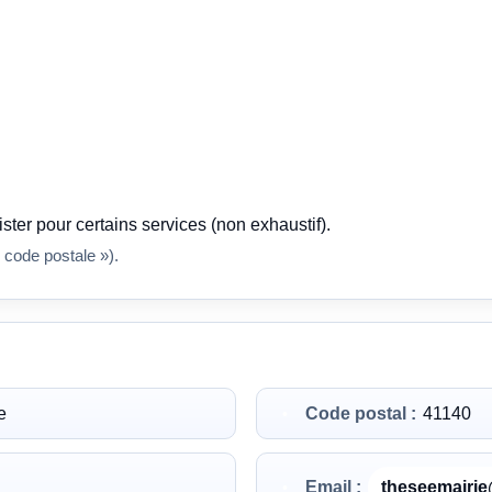
ster pour certains services (non exhaustif).
 code postale »).
e
Code postal :
41140
Email :
theseemairi