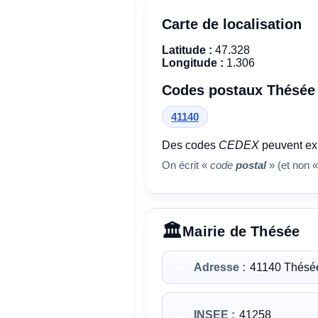
Carte de localisation
Latitude :
47.328
Longitude :
1.306
Codes postaux Thésée
41140
Des codes
CEDEX
peuvent exi
On écrit «
code
postal
» (et non «
Mairie de Thésée
Adresse :
41140 Thésé
INSEE :
41258