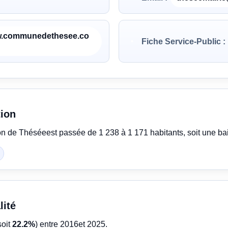
ww.communedethesee.co
Fiche Service-Public :
tion
on de Théséeest passée de 1 238 à 1 171 habitants, soit une b
lité
soit
22.2%
) entre 2016et 2025.