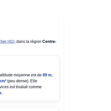
Cher (41)
, dans la région
Centre-
 altitude moyenne est de
89 m
,
/km²
(peu dense). Elle
rvices est évalué comme
s
.