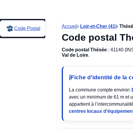
Accueil
›
Loir-et-Cher (41)
›
Thés
Code Postal
Code postal Th
Code postal Thésée
: 41140 (IN
Val de Loire
.
Fiche d’identité de l
La commune compte environ
avec un minimum de 61 m et u
appartient à l’intercommunalit
centres locaux d'équipement