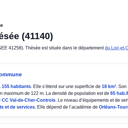
ée
ésée (41140)
SEE 41258). Thésée est située dans le département
du Loir-et-
a commune
1 155 habitants
. Elle s’étend sur une superficie de
18 km²
. Son
n maximum de 122 m. La densité de population est de
65 hab.
é
CC Val-de-Cher-Controis
. Le niveau d’équipements et de se
s et de services
. Elle dépend de l’académie de
Orléans-Tour