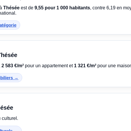
 à
Thésée
est de
9,55 pour 1 000 habitants
, contre 6,19 en m
national.
catégorie
 Thésée
à
2 583 €/m²
pour un appartement et
1 321 €/m²
pour une maiso
obiliers →
hésée
culturel.
ulturels →