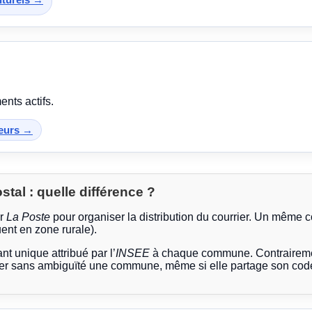
nts actifs.
teurs →
al : quelle différence ?
ar
La Poste
pour organiser la distribution du courrier. Un même 
ent en zone rurale).
ant unique attribué par l’
INSEE
à chaque commune. Contrairemen
ier sans ambiguïté une commune, même si elle partage son code