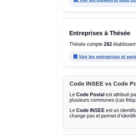
Entreprises à Thésée
Thésée compte
282
établisseme
🏢 Voir les entreprises et sec
Code INSEE vs Code Post
Le
Code Postal
est attribué p
plusieurs communes (cas fréqu
Le
Code INSEE
est un identifi
change pas et permet d’identif