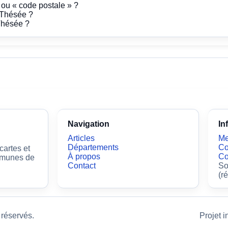
» ou « code postale » ?
 Thésée ?
Thésée ?
Navigation
In
Articles
Me
Départements
Co
artes et
À propos
Co
ommunes de
Contact
So
(r
 réservés.
Projet i