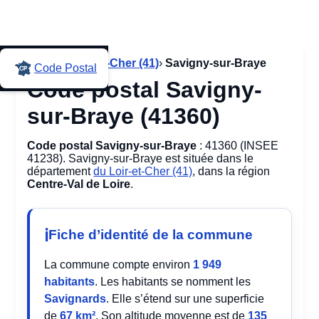
Accueil
›
Loir-et-Cher (41)
›
Savigny-sur-Braye
Code Postal
Code postal Savigny-
sur-Braye (41360)
Code postal Savigny-sur-Braye
: 41360 (INSEE
41238). Savigny-sur-Braye est située dans le
département
du Loir-et-Cher (41)
, dans la région
Centre-Val de Loire
.
Fiche d’identité de la commune
La commune compte environ
1 949
habitants
. Les habitants se nomment les
Savignards
. Elle s’étend sur une superficie
de
67 km²
. Son altitude moyenne est de
135