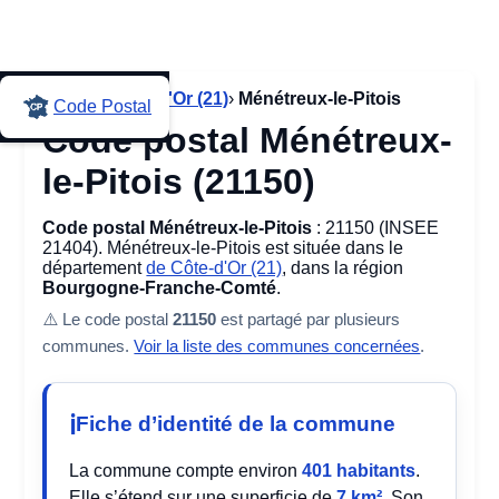
Accueil
›
Côte-d'Or (21)
›
Ménétreux-le-Pitois
Code Postal
Code postal Ménétreux-
le-Pitois (21150)
Code postal Ménétreux-le-Pitois
: 21150 (INSEE
21404). Ménétreux-le-Pitois est située dans le
département
de Côte-d'Or (21)
, dans la région
Bourgogne-Franche-Comté
.
⚠️ Le code postal
21150
est partagé par plusieurs
communes.
Voir la liste des communes concernées
.
Fiche d’identité de la commune
La commune compte environ
401 habitants
.
Elle s’étend sur une superficie de
7 km²
. Son