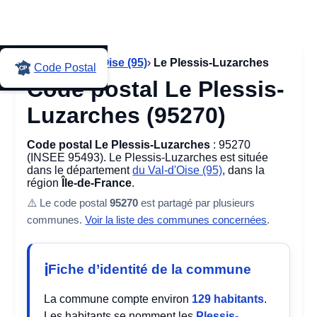
Accueil
›
Val-d'Oise (95)
›
Le Plessis-Luzarches
Code Postal
Code postal Le Plessis-
Luzarches (95270)
Code postal Le Plessis-Luzarches
: 95270
(INSEE 95493). Le Plessis-Luzarches est située
dans le département
du Val-d'Oise (95)
, dans la
région
Île-de-France
.
⚠️ Le code postal
95270
est partagé par plusieurs
communes.
Voir la liste des communes concernées
.
Fiche d’identité de la commune
La commune compte environ
129 habitants
.
Les habitants se nomment les
Plessis-