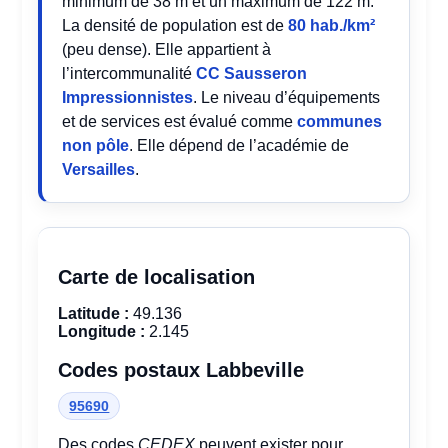
minimum de 38 m et un maximum de 122 m.
La densité de population est de
80 hab./km²
(peu dense). Elle appartient à
l’intercommunalité
CC Sausseron
Impressionnistes
. Le niveau d’équipements
et de services est évalué comme
communes
non pôle
. Elle dépend de l’académie de
Versailles
.
Carte de localisation
Latitude :
49.136
Longitude :
2.145
Codes postaux Labbeville
95690
Des codes
CEDEX
peuvent exister pour