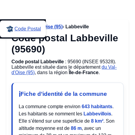
Accueil
›
Val-d'Oise (95)
›
Labbeville
Code Postal
Code postal Labbeville
(95690)
Code postal Labbeville
: 95690 (INSEE 95328).
Labbeville est située dans le département
du Val-
d'Oise (95)
, dans la région
Île-de-France
.
Fiche d’identité de la commune
La commune compte environ
643 habitants
.
Les habitants se nomment les
Labbevillois
.
Elle s’étend sur une superficie de
8 km²
. Son
altitude moyenne est de
86 m
, avec un