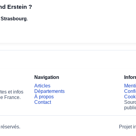
d Erstein ?
e
Strasbourg
.
Navigation
Info
Articles
Menti
Départements
Confi
es et infos
À propos
Cook
de France.
Contact
Sourc
publi
 réservés.
Projet i