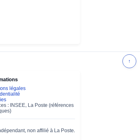
↑
rmations
ons légales
dentialité
ies
es : INSEE, La Poste (références
ques)
ndépendant, non affilié à La Poste.