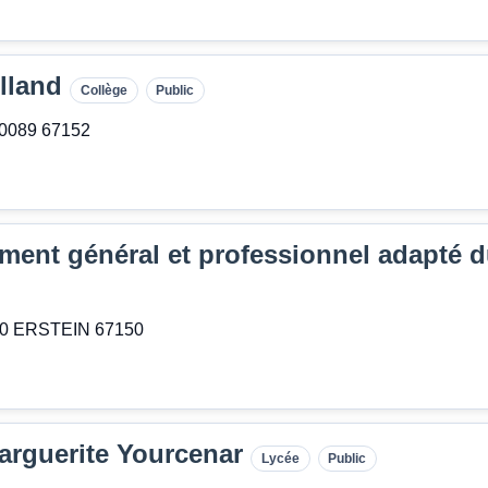
lland
Collège
Public
20089 67152
ment général et professionnel adapté 
150 ERSTEIN 67150
arguerite Yourcenar
Lycée
Public