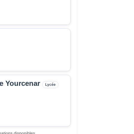
te Yourcenar
Lycée
ations disponibles.