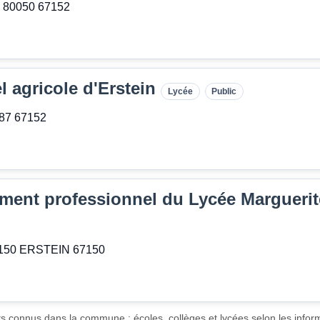
P 80050 67152
l agricole d'Erstein
Lycée
Public
 87 67152
ment professionnel du Lycée Margueri
67150 ERSTEIN 67150
ts connus dans la commune : écoles, collèges et lycées selon les inform