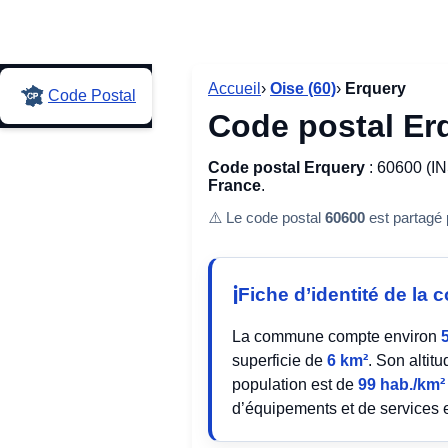
Accueil
›
Oise (60)
›
Erquery
Code Postal
Code postal Er
Code postal Erquery
: 60600 (IN
France
.
⚠️ Le code postal
60600
est partagé
Fiche d’identité de l
La commune compte environ
superficie de
6 km²
. Son alti
population est de
99 hab./km²
d’équipements et de services