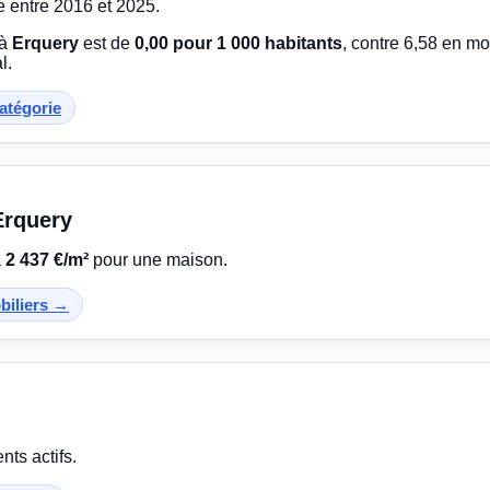
e entre 2016 et 2025.
 à
Erquery
est de
0,00 pour 1 000 habitants
, contre 6,58 en m
l.
catégorie
Erquery
à
2 437 €/m²
pour une maison.
obiliers →
ts actifs.