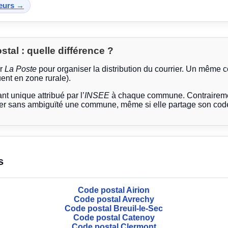
teurs →
al : quelle différence ?
ar
La Poste
pour organiser la distribution du courrier. Un même 
ent en zone rurale).
ant unique attribué par l’
INSEE
à chaque commune. Contrairemen
ier sans ambiguïté une commune, même si elle partage son code
s
Code postal Airion
Code postal Avrechy
Code postal Breuil-le-Sec
Code postal Catenoy
Code postal Clermont