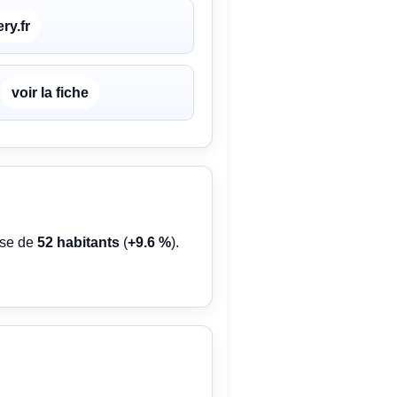
ry.fr
voir la fiche
sse de
52 habitants
(
+9.6 %
).