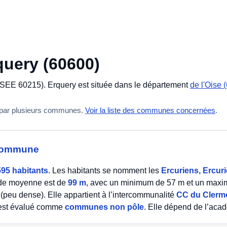
query (60600)
SEE 60215). Erquery est située dans le département
de l'Oise 
 par plusieurs communes.
Voir la liste des communes concernées
.
a commune
595 habitants
. Les habitants se nomment les
Ercuriens, Ercur
tude moyenne est de
99 m
, avec un minimum de 57 m et un maxi
(peu dense). Elle appartient à l’intercommunalité
CC du Clerm
 est évalué comme
communes non pôle
. Elle dépend de l’ac