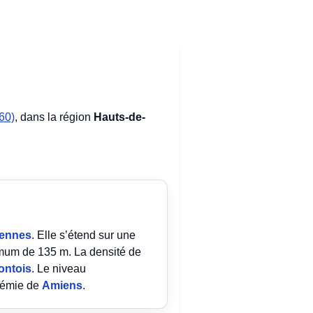
(60)
, dans la région
Hauts-de-
iennes
. Elle s’étend sur une
mum de 135 m. La densité de
ontois
. Le niveau
adémie de
Amiens
.