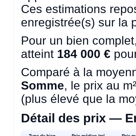
Ces estimations repo
enregistrée(s) sur la 
Pour un bien complet,
atteint
184 000 €
pour
Comparé à la moyenn
Somme
, le prix au 
(plus élevé que la m
Détail des prix — E
Type de bien
Prix médian /m²
Prix m