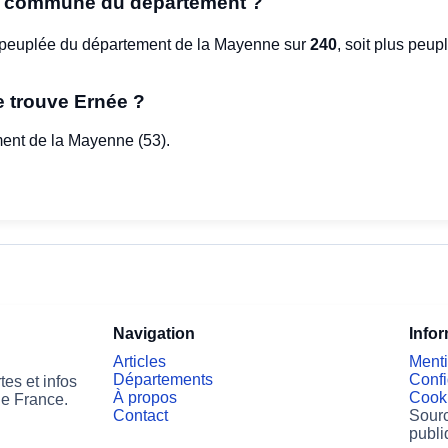
de commune du département ?
peuplée du département de la Mayenne sur
240
, soit plus pe
 trouve Ernée ?
ment de la Mayenne (53).
Navigation
Info
Articles
Menti
Départements
Confi
es et infos
À propos
Cook
de France.
Contact
Sourc
publi