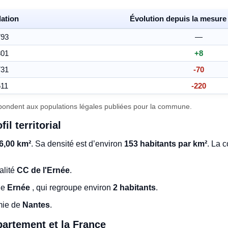
ation
Évolution depuis la mesure
793
—
801
+8
731
-70
511
-220
ondent aux populations légales publiées pour la commune.
il territorial
6,00 km²
. Sa densité est d’environ
153 habitants par km²
. La 
alité
CC de l'Ernée
.
 de
Ernée
, qui regroupe environ
2 habitants
.
mie de
Nantes
.
artement et la France