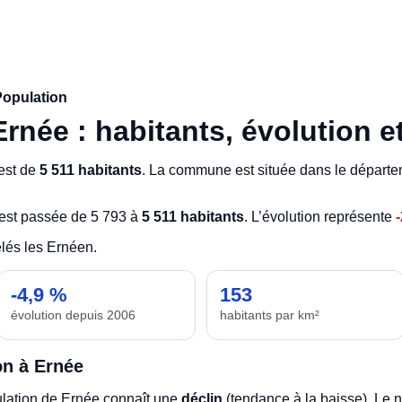
Population
rnée : habitants, évolution e
est de
5 511 habitants
. La commune est située dans le départ
est passée de 5 793 à
5 511 habitants
. L’évolution représente
lés les Ernéen.
-4,9 %
153
évolution depuis 2006
habitants par km²
on à Ernée
pulation de Ernée connaît une
déclin
(tendance à la baisse). Le n