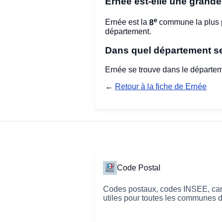
Ernée est-elle une gran
e
Ernée est la
8
commune la plus 
département.
Dans quel département se
Ernée se trouve dans le départe
←
Retour à la fiche de Ernée
Code Postal
Codes postaux, codes INSEE, cart
utiles pour toutes les communes 