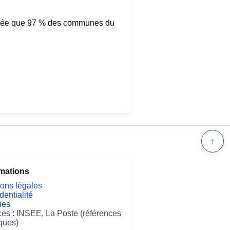
uplée que 97 % des communes du
↑
rmations
ons légales
dentialité
ies
es : INSEE, La Poste (références
ques)