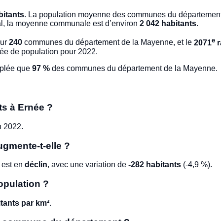
bitants
. La population moyenne des communes du département
nal, la moyenne communale est d’environ
2 042 habitants
.
e
ur
240
communes du département de la Mayenne, et le
2071
r
e de population pour 2022.
uplée que
97 %
des communes du département de la Mayenne.
ts à Ernée ?
 2022.
ugmente-t-elle ?
 est en
déclin
, avec une variation de
-282 habitants
(-4,9 %).
opulation ?
tants par km²
.