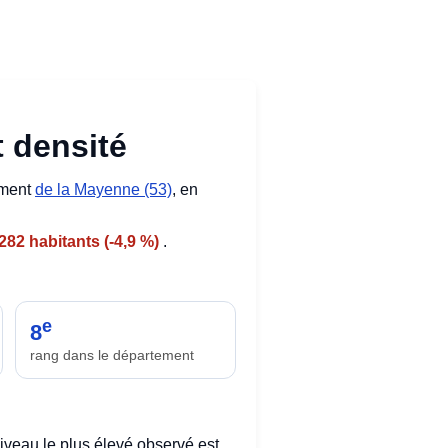
t densité
ement
de la Mayenne (53)
, en
-282 habitants (-4,9 %)
.
e
8
rang dans le département
iveau le plus élevé observé est