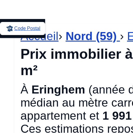
Code Postal
Accueil
›
Nord (59)
›
Prix immobilier 
m²
À
Eringhem
(année d
médian au mètre carré
appartement et
1 991
Ces estimations repo