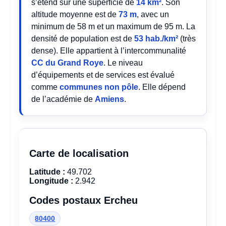
s’étend sur une superficie de
14 km²
. Son
altitude moyenne est de
73 m
, avec un
minimum de 58 m et un maximum de 95 m. La
densité de population est de
53 hab./km²
(très
dense). Elle appartient à l’intercommunalité
CC du Grand Roye
. Le niveau
d’équipements et de services est évalué
comme
communes non pôle
. Elle dépend
de l’académie de
Amiens
.
Carte de localisation
Latitude :
49.702
Longitude :
2.942
Codes postaux Ercheu
80400