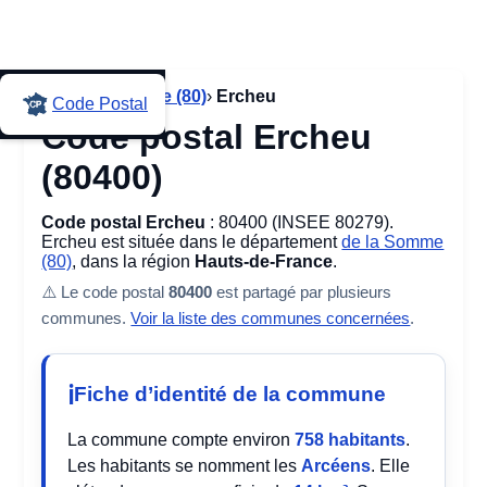
Accueil
›
Somme (80)
›
Ercheu
Code Postal
Code postal Ercheu
(80400)
Code postal Ercheu
: 80400 (INSEE 80279).
Ercheu est située dans le département
de la Somme
(80)
, dans la région
Hauts-de-France
.
⚠️ Le code postal
80400
est partagé par plusieurs
communes.
Voir la liste des communes concernées
.
Fiche d’identité de la commune
La commune compte environ
758 habitants
.
Les habitants se nomment les
Arcéens
. Elle