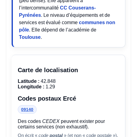
(peu dense). Elle appartient à
l’intercommunalité
CC Couserans-
Pyrénées
. Le niveau d’équipements et de
services est évalué comme
communes non
pôle
. Elle dépend de l’académie de
Toulouse
.
Carte de localisation
Latitude :
42.848
Longitude :
1.29
Codes postaux Ercé
09140
Des codes
CEDEX
peuvent exister pour
certains services (non exhaustif).
On écrit «
code
postal
» (et non « code postale »).