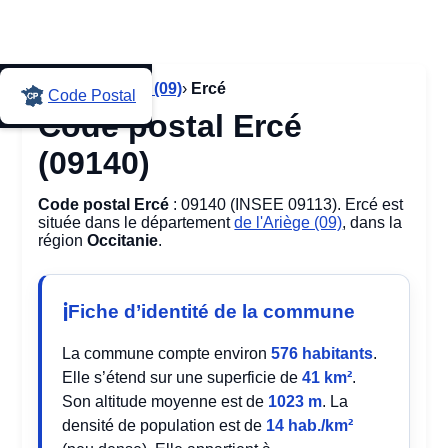
Accueil
›
Ariège (09)
›
Ercé
Code Postal
Code postal Ercé
(09140)
Code postal Ercé
: 09140 (INSEE 09113). Ercé est
située dans le département
de l'Ariège (09)
, dans la
région
Occitanie
.
Fiche d’identité de la commune
La commune compte environ
576 habitants
.
Elle s’étend sur une superficie de
41 km²
.
Son altitude moyenne est de
1023 m
. La
densité de population est de
14 hab./km²