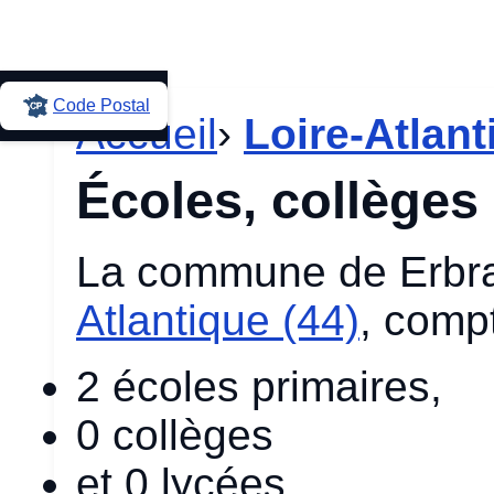
Code Postal
Accueil
›
Loire-Atlant
Écoles, collèges 
La commune de Erbra
Atlantique (44)
, comp
2 écoles primaires,
0 collèges
et 0 lycées.