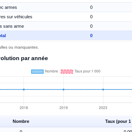
ec armes
0
res sur véhicules
0
ts sans arme
0
tal
0
nulles ou manquantes.
volution par année
Nombre
Taux (pour 1 
0
0,00