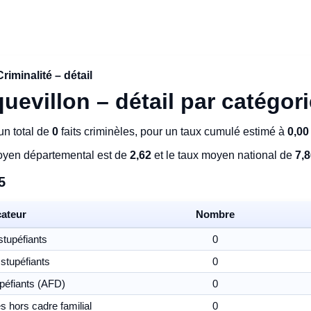
Criminalité – détail
quevillon – détail par catégor
n total de
0
faits criminèles, pour un taux cumulé estimé à
0,00
moyen départemental est de
2,62
et le taux moyen national de
7,
5
cateur
Nombre
stupéfiants
0
stupéfiants
0
péfiants (AFD)
0
 hors cadre familial
0