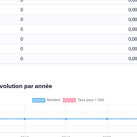
0
0,00
0
0,00
0
0,00
0
0,00
0
0,00
0
0,00
volution par année