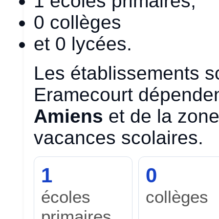
1 écoles primaires,
0 collèges
et 0 lycées.
Les établissements s
Eramecourt dépenden
Amiens
et de la zon
vacances scolaires.
1
0
écoles
collèges
primaires