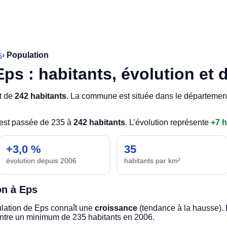
s
›
Population
ps : habitants, évolution et 
t de
242 habitants
. La commune est située dans le départeme
 est passée de 235 à
242 habitants
. L’évolution représente
+7 h
+3,0 %
35
évolution depuis 2006
habitants par km²
on à Eps
pulation de Eps connaît une
croissance
(tendance à la hausse). 
ntre un minimum de 235 habitants en 2006.