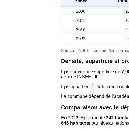
Année
Popul
2006
2
2011
2
2016
2
2022
2
Source : INSEE. Les données corresp
Densité, superficie et prof
Eps couvre une superficie de
7,0
densité INSEE :
6
.
Eps appartient à l’intercommunal
La commune dépend de l’acadé
Comparaison avec le dép
En 2022, Eps compte
242 habita
646 habitants
. Au niveau natio