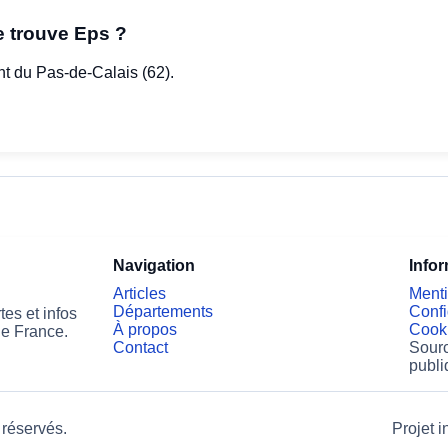
 trouve Eps ?
t du Pas-de-Calais (62).
Navigation
Info
Articles
Menti
Départements
Confi
es et infos
À propos
Cook
de France.
Contact
Sourc
publi
 réservés.
Projet i