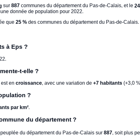
g
sur
887
communes du département du Pas-de-Calais, et le
24
’une donnée de population pour 2022.
lée que
25 %
des communes du département du Pas-de-Calais.
ts à Eps ?
22.
mente-t-elle ?
 est en
croissance
, avec une variation de
+7 habitants
(+3,0 %
opulation ?
ants par km²
.
 commune du département ?
peuplée du département du Pas-de-Calais sur
887
, soit plus