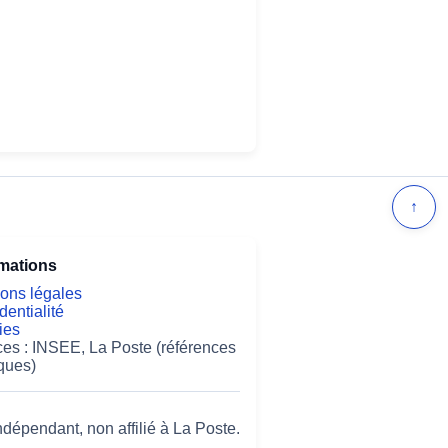
↑
rmations
ons légales
dentialité
ies
es : INSEE, La Poste (références
ques)
ndépendant, non affilié à La Poste.