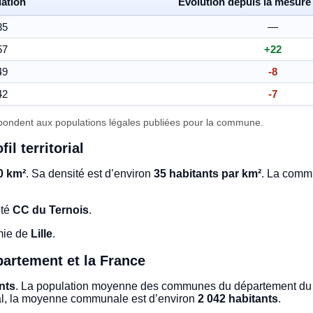
ation
Évolution depuis la mesure
35
—
57
+22
49
-8
42
-7
ondent aux populations légales publiées pour la commune.
il territorial
0 km²
. Sa densité est d’environ
35 habitants par km²
. La commu
ité
CC du Ternois
.
mie de
Lille
.
artement et la France
nts
. La population moyenne des communes du département du 
nal, la moyenne communale est d’environ
2 042 habitants
.