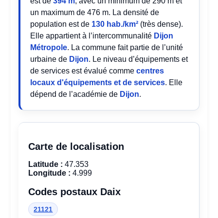
est de
394 m
, avec un minimum de 290 m et
un maximum de 476 m. La densité de
population est de
130 hab./km²
(très dense).
Elle appartient à l’intercommunalité
Dijon
Métropole
. La commune fait partie de l’unité
urbaine de
Dijon
. Le niveau d’équipements et
de services est évalué comme
centres
locaux d'équipements et de services
. Elle
dépend de l’académie de
Dijon
.
Carte de localisation
Latitude :
47.353
Longitude :
4.999
Codes postaux Daix
21121