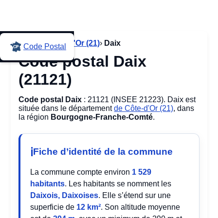
Accueil
›
Côte-d'Or (21)
›
Daix
Code Postal
Code postal Daix
(21121)
Code postal Daix
: 21121 (INSEE 21223). Daix est
située dans le département
de Côte-d'Or (21)
, dans
la région
Bourgogne-Franche-Comté
.
Fiche d’identité de la commune
La commune compte environ
1 529
habitants
. Les habitants se nomment les
Daixois, Daixoises
. Elle s’étend sur une
superficie de
12 km²
. Son altitude moyenne