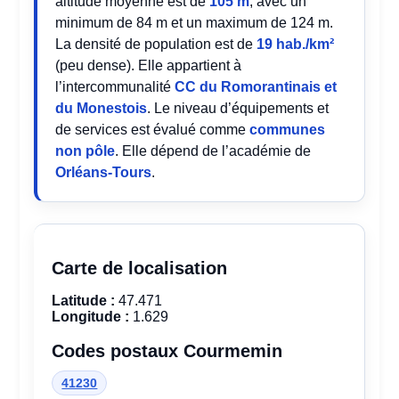
altitude moyenne est de
105 m
, avec un
minimum de 84 m et un maximum de 124 m.
La densité de population est de
19 hab./km²
(peu dense). Elle appartient à
l’intercommunalité
CC du Romorantinais et
du Monestois
. Le niveau d’équipements et
de services est évalué comme
communes
non pôle
. Elle dépend de l’académie de
Orléans-Tours
.
Carte de localisation
Latitude :
47.471
Longitude :
1.629
Codes postaux Courmemin
41230