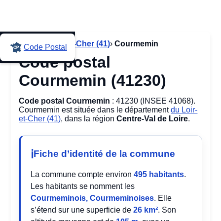
Accueil
›
Loir-et-Cher (41)
›
Courmemin
Code Postal
Code postal
Courmemin (41230)
Code postal Courmemin
: 41230 (INSEE 41068).
Courmemin est située dans le département
du Loir-
et-Cher (41)
, dans la région
Centre-Val de Loire
.
Fiche d’identité de la commune
La commune compte environ
495 habitants
.
Les habitants se nomment les
Courmeminois, Courmeminoises
. Elle
s’étend sur une superficie de
26 km²
. Son