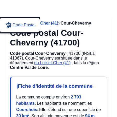
Accueil
›
Loir-et-Cher (41)
›
Cour-Cheverny
Code Postal
Code postal Cour-
Cheverny (41700)
Code postal Cour-Cheverny
: 41700 (INSEE
41067). Cour-Cheverny est située dans le
département
du Loir-et-Cher (41)
, dans la région
Centre-Val de Loire
.
Fiche d’identité de la commune
La commune compte environ
2 793
habitants
. Les habitants se nomment les
Courchois
. Elle s’étend sur une superficie de
30 km²
. Son altitude moyenne est de
94 m
,