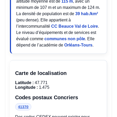
altitude moyenne est de
115 m
, avec un
minimum de 107 m et un maximum de 124 m.
La densité de population est de
39 hab./km²
(peu dense). Elle appartient à
l’intercommunalité
CC Beauce Val de Loire
.
Le niveau d’équipements et de services est
évalué comme
communes non pôle
. Elle
dépend de l’académie de
Orléans-Tours
.
Carte de localisation
Latitude :
47.771
Longitude :
1.475
Codes postaux Concriers
41370
Des codes
CEDEX
peuvent exister pour