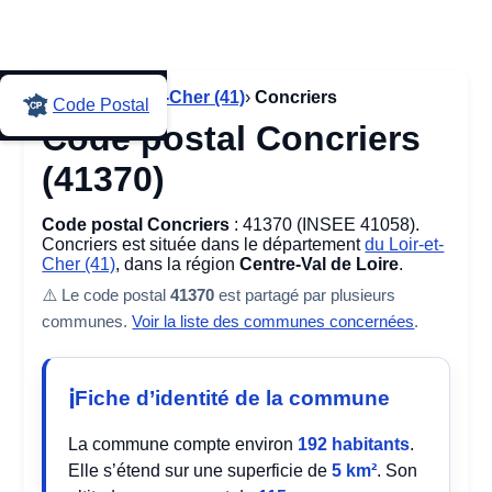
Accueil
›
Loir-et-Cher (41)
›
Concriers
Code Postal
Code postal Concriers
(41370)
Code postal Concriers
: 41370 (INSEE 41058).
Concriers est située dans le département
du Loir-et-
Cher (41)
, dans la région
Centre-Val de Loire
.
⚠️ Le code postal
41370
est partagé par plusieurs
communes.
Voir la liste des communes concernées
.
Fiche d’identité de la commune
La commune compte environ
192 habitants
.
Elle s’étend sur une superficie de
5 km²
. Son