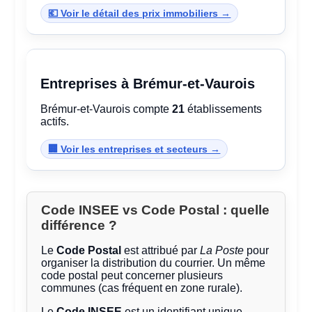
💶 Voir le détail des prix immobiliers →
Entreprises à Brémur-et-Vaurois
Brémur-et-Vaurois compte
21
établissements
actifs.
🏢 Voir les entreprises et secteurs →
Code INSEE vs Code Postal : quelle
différence ?
Le
Code Postal
est attribué par
La Poste
pour
organiser la distribution du courrier. Un même
code postal peut concerner plusieurs
communes (cas fréquent en zone rurale).
Le
Code INSEE
est un identifiant unique