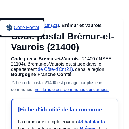
Accueil
›
Côte-d'Or (21)
›
Brémur-et-Vaurois
Code Postal
Code postal Brémur-et-
Vaurois (21400)
Code postal Brémur-et-Vaurois
: 21400 (INSEE
21104). Brémur-et-Vaurois est située dans le
département
de Côte-d'Or (21)
, dans la région
Bourgogne-Franche-Comté
.
⚠️ Le code postal
21400
est partagé par plusieurs
communes.
Voir la liste des communes concernées
.
Fiche d’identité de la commune
La commune compte environ
43 habitants
.
Les habitants se nomment les
Brévien
. Elle