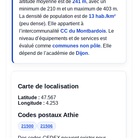
altitude moyenne est de
241 m
, avec un
minimum de 210 m et un maximum de 403 m.
La densité de population est de
13 hab./km²
(peu dense). Elle appartient à
l’intercommunalité
CC du Montbardois
. Le
niveau d’équipements et de services est
évalué comme
communes non pôle
. Elle
dépend de l’académie de
Dijon
.
Carte de localisation
Latitude :
47.567
Longitude :
4.253
Codes postaux Athie
21500
21506
Des codes
CEDEX
peuvent exister pour