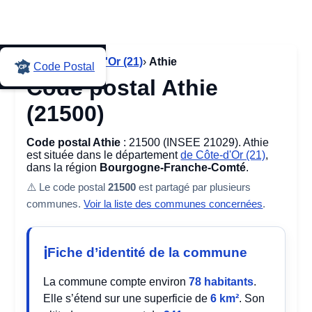
Accueil
›
Côte-d'Or (21)
›
Athie
Code Postal
Code postal Athie
(21500)
Code postal Athie
: 21500 (INSEE 21029). Athie
est située dans le département
de Côte-d'Or (21)
,
dans la région
Bourgogne-Franche-Comté
.
⚠️ Le code postal
21500
est partagé par plusieurs
communes.
Voir la liste des communes concernées
.
Fiche d’identité de la commune
La commune compte environ
78 habitants
.
Elle s’étend sur une superficie de
6 km²
. Son